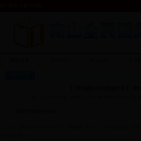
用户登录 注册
手机网
网站首页
新闻动态
养生健康
整形
阅读文章
【?男性摄生好的情感文章】_男
日期：2017-03-07 来源：健康资讯 责编：南山健康网 字号：【
大
清除脖子赘肉的办法2
上一篇：
【?男性摄生600字叙事作文】_男性健康
下一篇：
【男人脸部加瘦】_如何
怎么加瘦_男性