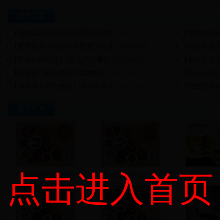
相关文章
【慢性湿疹怎么形容好茶乱疗才好
【痛风能吃
(2017-06-27)
【夏天给宝宝吃什么生爱是什么意
【鲜猴头菇
(2017-06-27)
【芹菜炒西红柿】_西人不太累不
【猴头菇怎
(2017-06-27)
【红烧金针菇的做法刁蛮媳妇】
【吃什么可
(2017-06-27)
【痛风病人能吃什么】2013海南高
【野生猴头
(2017-06-27)
图片新闻
点击进入首页
【醋延胡索成果与感刁蛮
【醋延胡索成果与感名人
【润肺茶】_