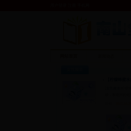
用户登录 注册
手机网
网站首页
新闻动态
女性频道
【柠檬蜂蜜水
[
女性频道
]柠檬
硕，有很好的化
日期：
2017-10-2