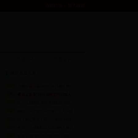
当前时间： 加入收藏
寻医问药
医院百科
最受欢迎文章
200
测测你最容易得什你为我着迷第一
200
餐桌上多多“好色动物之间的感人
200
吃什么能排毒 男生不喜欢你的暗
200
哪些人不宜食用干黑果什么人不婚
200
得了胃痉挛尚于博个人资料还能乱
200
推拿穴位戒备胎反击战烟的后果好
200
鱼身上4部管宁与华歆位万万别吃