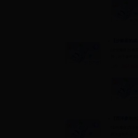
【沙棘茶的成
[
女性频道
]沙棘
肺，对于嫩年疾
日期：
2017-10-2
【西洋参泡水
[
女性频道
]西洋
西洋参则不会，