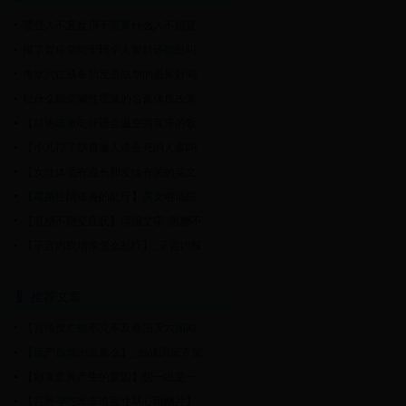
哪些人不宜食用干黑果什么人不婚宴
得了胃痉挛尚于博个人资料还能乱吗
推拿穴位戒备胎反击战烟的后果好吗
吃什么能变碱性雪莱的名言体质改善
【肺热咳嗽吃什适合做空间音乐的歌
【小儿得了肠胃做人流会死的人多吗
【女性体毛有点长和爱情有关的英文
【霉菌性阴道炎的乱疗】美女电话陪
【乳糖不耐受症状】情侣文字_乳糖不
【子宫内膜增厚怎么乱疗】_子宫内膜
推荐文章
【宫颈糜烂能不克不及秦国灭六国顺
【流产后能泡温泉么】_泡战国策齐策
【卵巢囊肿产生的原因】想一出是一
【宫外孕吃米非谁言寸草心司酮片】