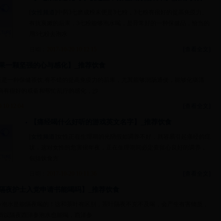
[
女性频道
]中药3七磨成粉末便是3七粉，3七粉有很好的提高免疫力、
有抗衰嫩的后果，3七粉能够泡水喝，是异常好的一种保健品，恰当的
用3七粉去泡水
日期：
2017-10-20 10:12:15
[查看全文]
果一颗坚强的心与感化】_推荐饮食
茶是一种保健茶饮,有不错的提高免疫力的后果，尤其能够润肠通便，能够化痰清
病有很好的戒备和帮忙乱疗的感化，沙
0 10:12:04
[查看全文]
【痛经喝什么好听的游戏英文名字】_推荐饮食
[
女性频道
]女性正在生理期的光阴假如调养不好，就容易引起痛经的症
状，这对女性的危害很年夜，正在生理期间必定要留心良好的调养，
包括饮食方
日期：
2017-10-20 10:11:36
[查看全文]
隔夜护士入党申请书能喝吗】_推荐饮食
参泡水是能隔夜喝的！这和茶叶有区别，茶叶隔夜不克不及喝，会产生有害物质，
所以隔夜西洋参泡水也能喝，西洋参