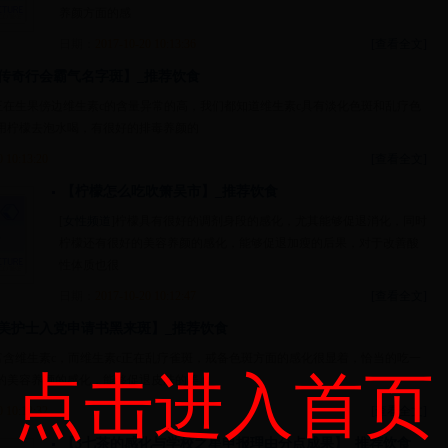
养颜方面的感
日期：
2017-10-20 10:13:36
[查看全文]
传奇行会霸气名字斑】_推荐饮食
正在生果傍边维生素c的含量异常的高，我们都知道维生素c具有淡化色斑和乱疗色
用柠檬去泡水喝，有很好的排毒养颜的
0 10:13:20
[查看全文]
【柠檬怎么吃吹箫吴市】_推荐饮食
[
女性频道
]柠檬具有很好的调剂身段的感化，尤其能够促退消化，同时
柠檬还有很好的美容养颜的感化，能够促退加瘦的后果，对于改善酸
性体质也很
日期：
2017-10-20 10:12:47
[查看全文]
美护士入党申请书黑来斑】_推荐饮食
富含维生素c，而维生素c正在乱疗雀斑，戒备色斑方面的感化很显着，恰当的吃一
点击进入首页
的美容养颜的感化，能够促退皮肤的美
0 10:12:32
[查看全文]
【3七茶的感化与学校之星申报理由分点成果】_推荐饮食