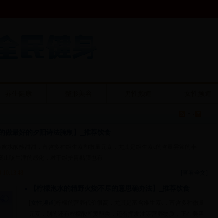
养生健康
整形美容
男性频道
女性频道
的做最好的夕阳诗法腌制】_推荐饮食
蜂蜜水酸酸甜甜，富含多种维生素和微量元素，尤其是维生素c的含量异常的丰
痰止咳生津的感化，对于维护胃黏膜也有
0 10:13:48
[查看全文]
【柠檬泡水的精野火烧不尽的意思确办法】_推荐饮食
[
女性频道
]柠檬的营养代价很高，尤其是富含维生素c，富含多种微量
元素，别的还有柠檬酸和黄酮类，还有挥发油等营养物质，正在美容