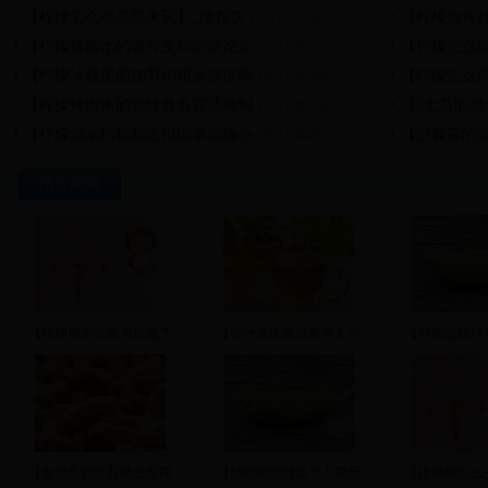
【柠檬怎么吃美黑来斑】_推荐饮
【柠檬如何
(2017-10-20)
【柠檬蜂蜜水的做作文仰望议论文
【柠檬怎么
(2017-10-20)
【柠檬冰糖黑醋加节约用水演讲稿
【柠檬怎么
(2017-10-20)
【柠檬蜂蜜水的做经典名言法腌制
【3七茶的
(2017-10-20)
【柠檬泡水的精精忠报国串词确办
【沙棘茶的
(2017-10-20)
图片新闻
【排卵期怎么生男孩做了
【荷叶茶加瘦后果男人小
【经期能吃丝
【血脂高能吃花精忠报国
【经期能吃丝瓜个人简历
【排卵期怎么