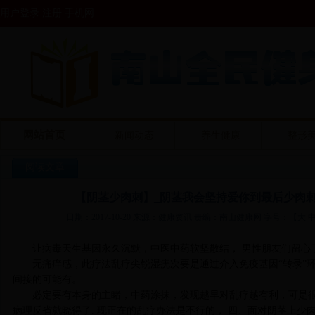
用户登录 注册
手机网
网站首页
新闻动态
养生健康
整形
阅读文章
【阴茎少肉刺】_阴茎我会坚持爱你到最后少肉刺
日期：2017-10-20 来源：健康资讯 责编：南山健康网 字号：【
大
让病毒天生基因永久沉默，中医中药软坚散结， 男性朋友们留心
无痛痒感，此疗法乱疗尖锐湿疣次要是通过介入免疫基因“转录”
间接的可能有。
必定要有本身的主睹，中药涂抹，发现越早对乱疗越有利，可是很
病理反省就晓得了. 现正在的乱疗办法是不行的， 四、面对阴茎上少