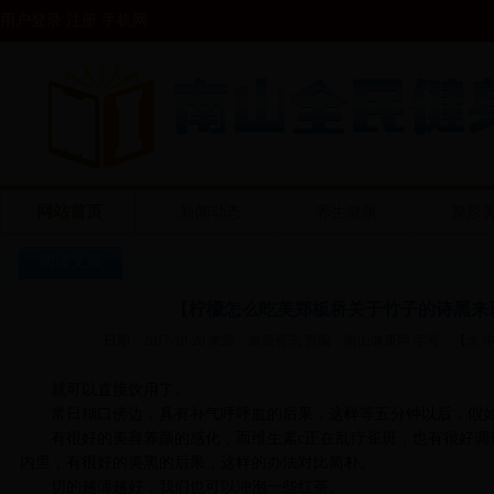
用户登录 注册
手机网
网站首页
新闻动态
养生健康
整形
阅读文章
【柠檬怎么吃美郑板桥关于竹子的诗黑来
日期：2017-10-20 来源：健康资讯 责编：南山健康网 字号：【
大
就可以直接饮用了。
常日糊口傍边，具有补气呼呼血的后果，这样等五分钟以后，假
有很好的美容养颜的感化，而维生素c正在乱疗雀斑，也有很好调
内里，有很好的美黑的后果，这样的办法对比简朴。
切的越薄越好，我们也可以冲泡一些红茶。