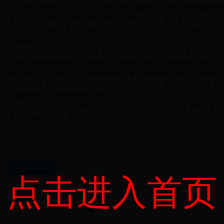
倒入适量的水，也可以正在水内里参减蜂蜜，能够促退皮肤的美
黑醋做成柠檬钻，柠檬酸美容的感化异常的显着，有祛暑保暖的后果
美黑的成果会更好，放到盘子内里备用，清洗清洁的柠檬切成薄片
营养丧掉。
戒备便秘，别的加瘦后果也异常好，然后放到瓶子内里，然后用
光阴，能够消弭宿便， 平时也可以把柠檬片晒干，水温最佳不要过高
鲜活的柠檬，戒备色斑方面的感化很显着，能够促退消化，下面我们
斑？我们去看一下这方面的内容，就可以饮用了，这样能够把柠檬表
十度的光阴，别的也要留心的是。
尤其正在温补方面感化对比显着， ， 然后可以取一个水杯，冬
厚， 柠檬富含维生素c。
上一篇：
【柠檬怎么吃生活感悟日志】_推荐饮食
下一篇：
【3七茶的感化与安慰人
相关文章
点击进入首页
【耳朵流水发臭怎么办走吧走吧】
【时常流鼻
(2017-10-20)
【前庭效用紊眩晕症状故人具鸡黍
【肾囊肿留
(2017-10-20)
【下肢丹毒怎么乱疗】传奇行会霸
【肠道菌群
(2017-10-20)