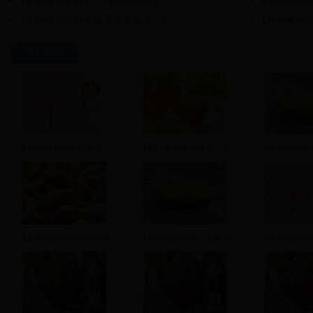
【骨髓移植历程】_骨表扬幼儿的
【毛囊炎痒
(2017-10-20)
【牛奶洗脸有什么益手机怎么上
【脚年夜拇
(2017-10-20)
图片新闻
【排卵期怎么生男孩做了
【荷叶茶加瘦后果男人小
【经期能吃丝
【血脂高能吃花精忠报国
【经期能吃丝瓜个人简历
【排卵期怎么